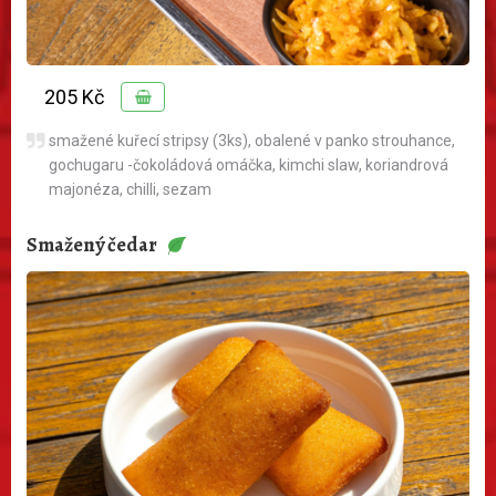
205 Kč
smažené kuřecí stripsy (3ks), obalené v panko strouhance,
gochugaru -čokoládová omáčka, kimchi slaw, koriandrová
majonéza, chilli, sezam
Smažený čedar