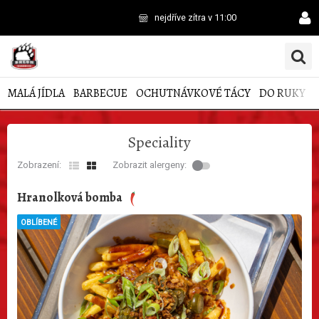
nejdříve zítra v 11:00
MALÁ JÍDLA
BARBECUE
OCHUTNÁVKOVÉ TÁCY
DO RUKY
Speciality
Zobrazení:
Zobrazit alergeny:
Hranolková bomba
OBLÍBENÉ