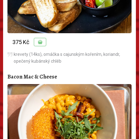
375 Kč
krevety (14ks), omáčka s cajunským kořením, koriandr,
opečený kubánský chléb
Bacon Mac & Cheese