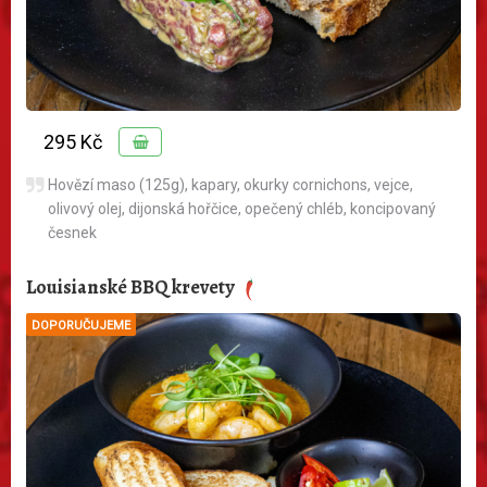
295 Kč
Hovězí maso (125g), kapary, okurky cornichons, vejce,
olivový olej, dijonská hořčice, opečený chléb, koncipovaný
česnek
Louisianské BBQ krevety
DOPORUČUJEME