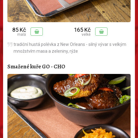
85 Kč
165 Kč
malá
velké
tradiční hustá polévka z New Orleans - silný vývar s velkým
množstvím masa a zeleniny, rýže
Smažené kuře GO - CHO