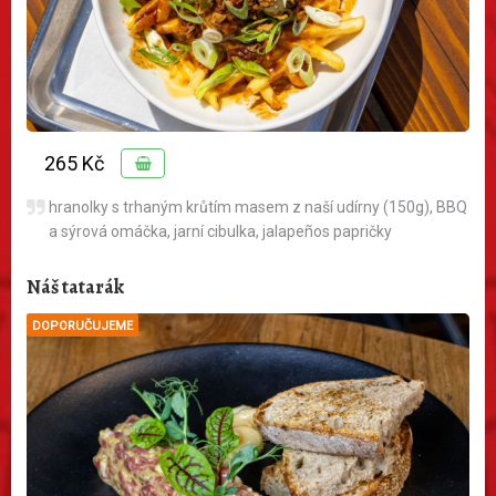
265 Kč
hranolky s trhaným krůtím masem z naší udírny (150g), BBQ
a sýrová omáčka, jarní cibulka, jalapeños papričky
Náš tatarák
DOPORUČUJEME