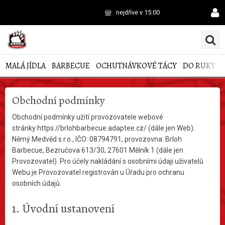
nejdříve v 15:00
MALÁ JÍDLA
BARBECUE
OCHUTNÁVKOVÉ TÁCY
DO RUKY
Obchodní podmínky
Obchodní podmínky užití provozovatele webové
stránky https://brlohbarbecue.adaptee.cz/ (dále jen Web).
Němý Medvěd s.r.o., IČO: 08794791, provozovna: Brloh
Barbecue, Bezručova 613/30, 27601 Mělník 1 (dále jen
Provozovatel). Pro účely nakládání s osobními údaji uživatelů
Webu je Provozovatel registrován u Úřadu pro ochranu
osobních údajů.
1. Úvodní ustanovení