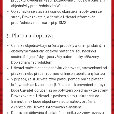
produktů, uvedením všech požadovaných údajů a odesláním
objednávky prostřednictvím Webu.
Objednávka se stává závaznou okamžikem potvrzení ze
strany Provozovatele, o čemž je Uživatel informován
prostřednictvím e-mailu, příp. SMS.
3. Platba a doprava
Cena za objednávku je určena produkty a k nim příslušnými
obalovými materiály; obalové materiály jsou nedílnou
součástí objednávky a jsou vždy automaticky přiřazeny
k objednaným produktům
Uživatel může platit objednávku v hotovosti, stravenkami při
převzetí nebo předem pomocí online platební brány kartou
V případě, že si Uživatel zvolí platbu pomocí online platební
brány, podklad k zaplacení (URL adresa k provedení platby)
bude Uživateli doručen až po potvrzení objednávky ze strany
Provozovatele. Uživatel je povinen platbu uskutečnit do
5 minut, jinak bude objednávka automaticky zrušena,
o čemž bude Uživatel informován e-mailem.
Doprava je účtována dle platného ceníku viz zóny rozvozu.